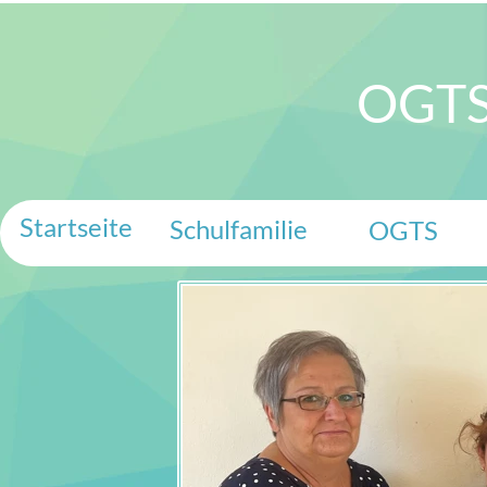
OGTS
Startseite
Schulfamilie
OGTS